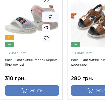
Хіт
Top
Top
В наявності
В наявності
Босоніжки дитячі Reebok Replika
Босоніжки дитячі Pu
біло-рожеві
коричневі
310 грн.
280 грн.
Купити
Купи