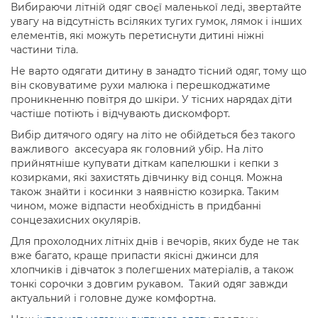
Вибираючи літній одяг своєї маленької леді, звертайте
увагу на відсутність всіляких тугих гумок, лямок і інших
елементів, які можуть перетиснути дитині ніжні
частини тіла.
Не варто одягати дитину в занадто тісний одяг, тому що
він сковуватиме рухи малюка і перешкоджатиме
проникненню повітря до шкіри. У тісних нарядах діти
частіше потіють і відчувають дискомфорт.
Вибір дитячого одягу на літо не обійдеться без такого
важливого аксесуара як головний убір. На літо
прийнятніше купувати діткам капелюшки і кепки з
козирками, які захистять дівчинку від сонця. Можна
також знайти і косинки з наявністю козирка. Таким
чином, може відпасти необхідність в придбанні
сонцезахисних окулярів.
Для прохолодних літніх днів і вечорів, яких буде не так
вже багато, краще припасти якісні джинси для
хлопчиків і дівчаток з полегшених матеріалів, а також
тонкі сорочки з довгим рукавом. Такий одяг завжди
актуальний і головне дуже комфортна.