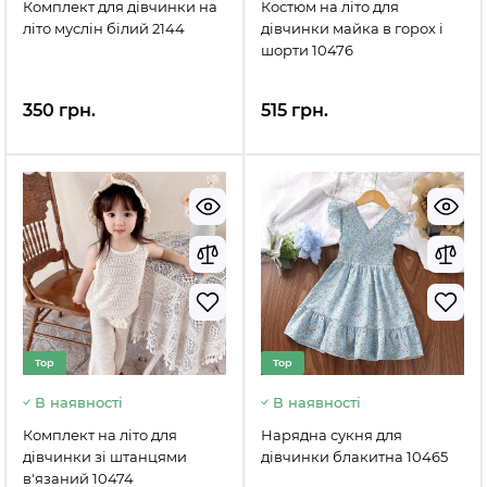
Комплект для дівчинки на
Костюм на літо для
літо муслін білий 2144
дівчинки майка в горох і
шорти 10476
350 грн.
515 грн.
Top
Top
В наявності
В наявності
Комплект на літо для
Нарядна сукня для
дівчинки зі штанцями
дівчинки блакитна 10465
в'язаний 10474