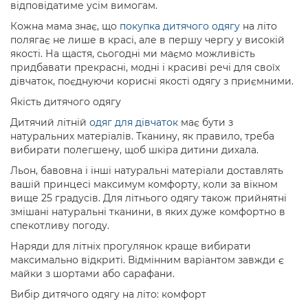
відповідатиме усім вимогам.
Кожна мама знає, що
покупка дитячого одягу
на літо
полягає не лише в красі, але в першу чергу у високій
якості. На щастя, сьогодні ми маємо можливість
придбавати прекрасні, модні і красиві речі для своїх
дівчаток, поєднуючи корисні якості одягу з приємними.
Якість дитячого одягу
Дитячий літній
одяг для дівчаток
має бути з
натуральних матеріалів. Тканину, як правило, треба
вибирати полегшену, щоб шкіра дитини дихала.
Льон, бавовна і інші натуральні матеріали доставлять
вашій принцесі максимум комфорту, коли за вікном
вище 25 градусів. Для літнього одягу також прийнятні
змішані натуральні тканини, в яких дуже комфортно в
спекотливу погоду.
Наряди для літніх прогулянок краще вибирати
максимально відкриті. Відмінним варіантом завжди є
майки з шортами або сарафани.
Вибір дитячого одягу на літо: комфорт