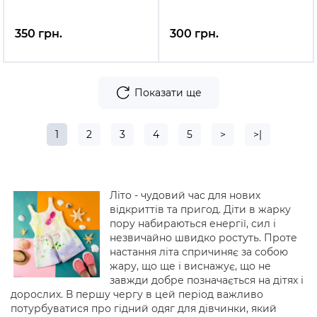
350 грн.
300 грн.
Показати ще
1
2
3
4
5
>
>|
Літо - чудовий час для нових
відкриттів та пригод. Діти в жарку
пору набираються енергії, сил і
незвичайно швидко ростуть. Проте
настання літа спричиняє за собою
жару, що ще і виснажує, що не
завжди добре позначається на дітях і
дорослих. В першу чергу в цей період важливо
потурбуватися про гідний одяг для дівчинки, який