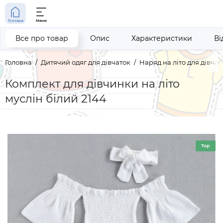
Головна
Меню
Все про товар
Опис
Характеристики
Ві
Головна
Дитячий одяг для дівчаток
Наряд на літо для дівчат
Комплект для дівчинки на літо
муслін білий 2144
Top