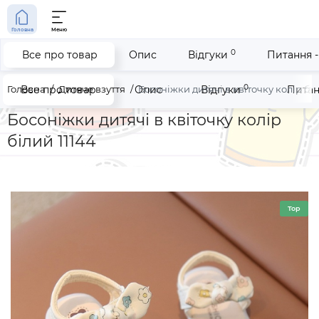
Головна
Меню
0
Все про товар
Опис
Відгуки
Питання -
0
Головна
Все про товар
Дитяче взуття
Опис
Босоніжки дитячі в квіточку колір біл
Відгуки
Питан
Босоніжки дитячі в квіточку колір
білий 11144
Top