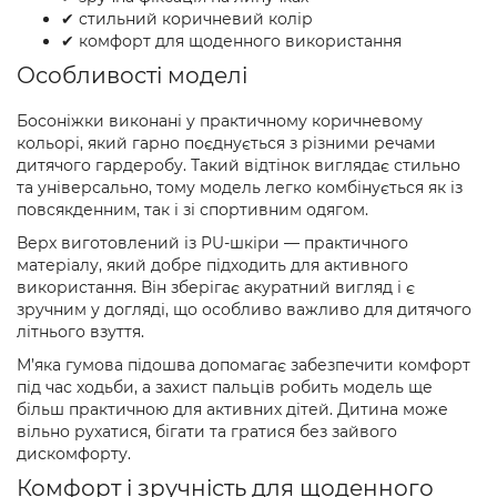
✔ стильний коричневий колір
✔ комфорт для щоденного використання
Особливості моделі
Босоніжки виконані у практичному коричневому
кольорі, який гарно поєднується з різними речами
дитячого гардеробу. Такий відтінок виглядає стильно
та універсально, тому модель легко комбінується як із
повсякденним, так і зі спортивним одягом.
Верх виготовлений із PU-шкіри — практичного
матеріалу, який добре підходить для активного
використання. Він зберігає акуратний вигляд і є
зручним у догляді, що особливо важливо для дитячого
літнього взуття.
М’яка гумова підошва допомагає забезпечити комфорт
під час ходьби, а захист пальців робить модель ще
більш практичною для активних дітей. Дитина може
вільно рухатися, бігати та гратися без зайвого
дискомфорту.
Комфорт і зручність для щоденного