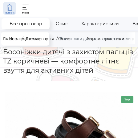
Головна
Меню
Все про товар
Опис
Характеристики
Ві
Головна
Все про товар
Дитяче взуття
Опис
Босоніжки дитячі з захистом пальців
Характеристики
Босоніжки дитячі з захистом пальців
TZ коричневі — комфортне літнє
взуття для активних дітей
Top