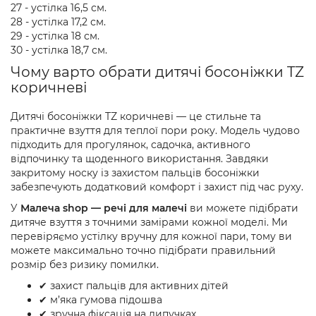
27 - устілка 16,5 см.
28 - устілка 17,2 см.
29 - устілка 18 см.
30 - устілка 18,7 см.
Чому варто обрати дитячі босоніжки TZ
коричневі
Дитячі босоніжки TZ коричневі — це стильне та
практичне взуття для теплої пори року. Модель чудово
підходить для прогулянок, садочка, активного
відпочинку та щоденного використання. Завдяки
закритому носку із захистом пальців босоніжки
забезпечують додатковий комфорт і захист під час руху.
У
Малеча shop — речі для малечі
ви можете підібрати
дитяче взуття з точними замірами кожної моделі. Ми
перевіряємо устілку вручну для кожної пари, тому ви
можете максимально точно підібрати правильний
розмір без ризику помилки.
✔ захист пальців для активних дітей
✔ м’яка гумова підошва
✔ зручна фіксація на липучках