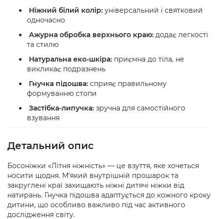
Ніжний білий колір:
універсальний і святковий
одночасно
Ажурна обробка верхнього краю:
додає легкості
та стилю
Натуральна еко-шкіра:
приємна до тіла, не
викликає подразнень
Гнучка підошва:
сприяє правильному
формуванню стопи
Застібка-липучка:
зручна для самостійного
взування
Детальний опис
Босоніжки «Літня ніжність» — це взуття, яке хочеться
носити щодня. М’який внутрішній прошарок та
закруглені краї захищають ніжні дитячі ніжки від
натирань. Гнучка підошва адаптується до кожного кроку
дитини, що особливо важливо під час активного
дослідження світу.