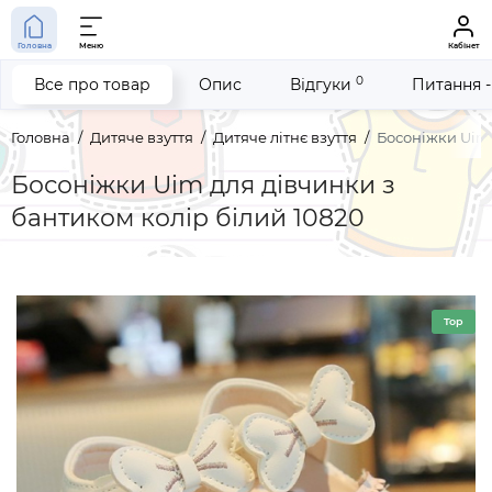
Головна
Меню
Кабінет
0
Все про товар
Опис
Відгуки
Питання -
Головна
Дитяче взуття
Дитяче літнє взуття
Босоніжки Uim 
Босоніжки Uim для дівчинки з
бантиком колір білий 10820
Top