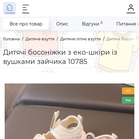
Головна
Меню
Кабінет
0
Все про товар
Опис
Відгуки
Питання -
Головна
Дитяче взуття
Дитяче літнє взуття
Дитячі босоніж
Дитячі босоніжки з еко-шкіри із
вушками зайчика 10785
Хіт
Top