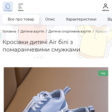
Головна
Меню
Кабінет
Все про товар
Опис
Характеристики
Ві
Головна
Дитяче взуття
Дитяче спортивне взуття
Кросівки 
Кросівки дитячі Air білі з
помаранчевими смужками
Top