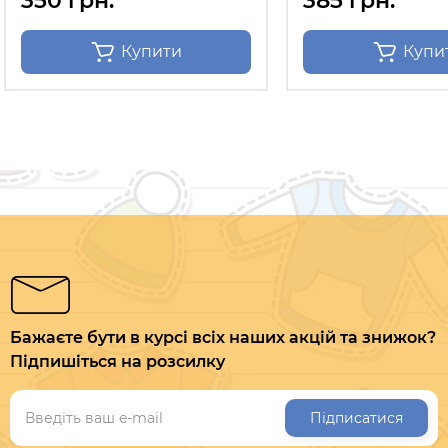
350 грн.
385 грн.
Купити
Купи
Бажаєте бути в курсі всіх наших акцій та знижок?
Підпишіться на розсилку
Підписатися