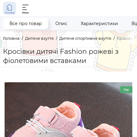
Головна
Меню
Все про товар
Опис
Характеристики
Ві
Головна
Дитяче взуття
Дитяче спортивне взуття
Кросівки 
Кросівки дитячі Fashion рожеві з
фіолетовими вставками
Top