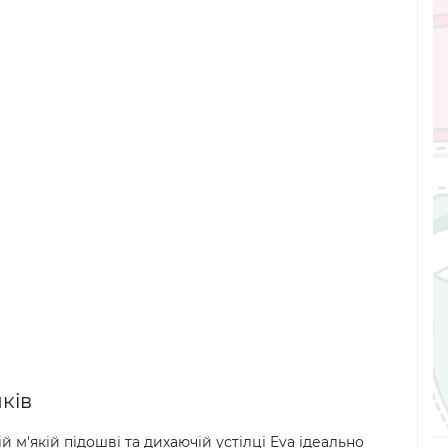
ків
й м'якій підошві та дихаючій устілці Eva ідеально