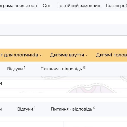
грама лояльності
Опт
Постійний замовник
Графік ро
г для хлопчиків
Дитяче взуття
Дитячі голов
1
0
Відгуки
Питання - відповідь
и дитячі NewB бежеві з білим
м
1
0
и
Відгуки
Питання - відповідь