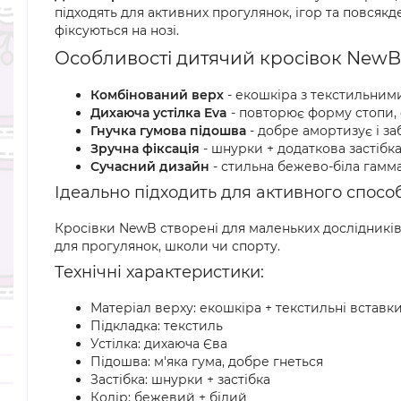
підходять для активних прогулянок, ігор та повсякд
фіксуються на нозі.
Особливості дитячий кросівок NewB
Комбінований верх
- екошкіра з текстильними
Дихаюча устілка Eva
- повторює форму стопи,
Гнучка гумова підошва
- добре амортизує і з
Зручна фіксація
- шнурки + додаткова застібк
Сучасний дизайн
- стильна бежево-біла гамма
Ідеально підходить для активного спосо
Кросівки NewB створені для маленьких дослідників! 
для прогулянок, школи чи спорту.
Технічні характеристики:
Матеріал верху: екошкіра + текстильні вставк
Підкладка: текстиль
Устілка: дихаюча Єва
Підошва: м'яка гума, добре гнеться
Застібка: шнурки + застібка
Колір: бежевий + білий