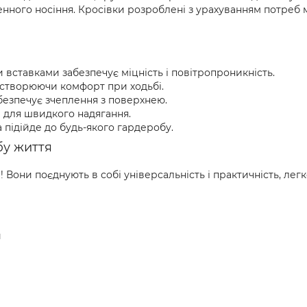
енного носіння. Кросівки розроблені з урахуванням потреб м
 вставками забезпечує міцність і повітропроникність.
 створюючи комфорт при ходьбі.
абезпечує зчеплення з поверхнею.
а для швидкого надягання.
 підійде до будь-якого гардеробу.
бу життя
Вони поєднують в собі універсальність і практичність, легко
и