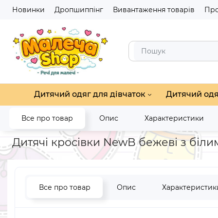
Новинки
Дропшиппінг
Вивантаження товарів
Про
Дитячий одяг для дівчаток
Дитячий одя
Все про товар
Опис
Характеристики
Головна
Дитяче взуття
Дитяче спортивне взуття
Кросівк
Дитячі кросівки NewB бежеві з біли
Все про товар
Опис
Характеристик