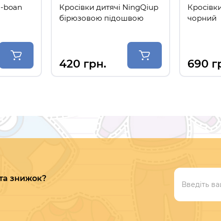
M-boan
Кросівки дитячі NingQiup
Кросівк
бірюзовою підошвою
чорний
420 грн.
690 г
 та знижок?