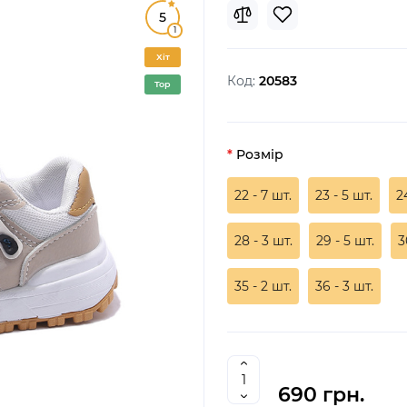
5
1
Хіт
Код:
20583
Top
Розмір
22 - 7 шт.
23 - 5 шт.
2
28 - 3 шт.
29 - 5 шт.
3
35 - 2 шт.
36 - 3 шт.
690 грн.