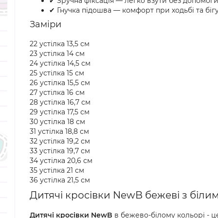
✔ Зручна фіксація — легко взути без допомог
✔ Гнучка підошва — комфорт при ходьбі та біг
Заміри
22 устілка 13,5 см
23 устілка 14 см
24 устілка 14,5 см
25 устілка 15 см
26 устілка 15,5 см
27 устілка 16 см
28 устілка 16,7 см
29 устілка 17,5 см
30 устілка 18 см
31 устілка 18,8 см
32 устілка 19,2 см
33 устілка 19,7 см
34 устілка 20,6 см
35 устілка 21 см
36 устілка 21,5 см
Дитячі кросівки NewB бежеві з білим
Дитячі кросівки NewB
в бежево-білому кольорі - це