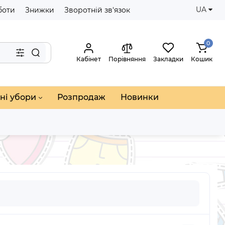
UA
боти
Знижки
Зворотній зв'язок
0
Кабінет
Порівняння
Закладки
Кошик
ні убори
Розпродаж
Новинки