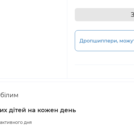
З
Дропшиппери, можуть
 білим
них дітей на кожен день
 активного дня