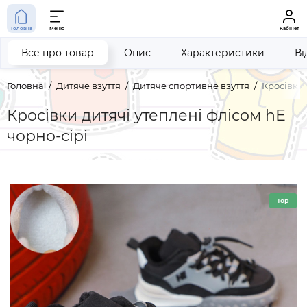
Головна
Меню
Кабінет
Все про товар
Опис
Характеристики
Ві
Головна
Дитяче взуття
Дитяче спортивне взуття
Кросівки 
Кросівки дитячі утеплені флісом hЕ
чорно-сірі
Top