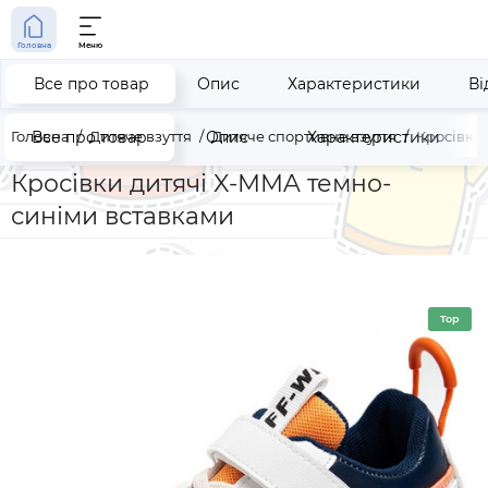
Головна
Меню
Все про товар
Опис
Характеристики
Ві
Головна
Все про товар
Дитяче взуття
Опис
Дитяче спортивне взуття
Характеристики
Кросівки
Кросівки дитячі X-MMA темно-
синіми вставками
Top