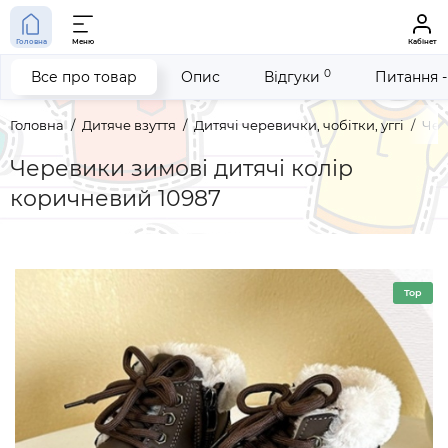
Головна
Меню
Кабінет
0
Все про товар
Опис
Відгуки
Питання -
Головна
Дитяче взуття
Дитячі черевички, чобітки, уггі
Чер
Черевики зимові дитячі колір
коричневий 10987
Top