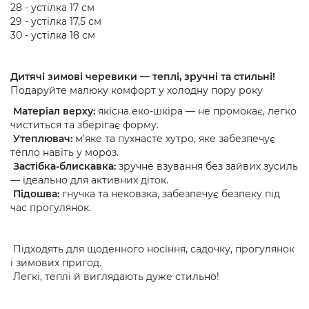
28 - устілка 17 см
29 - устілка 17,5 см
30 - устілка 18 см
Дитячі зимові черевики — теплі, зручні та стильні!
Подаруйте малюку комфорт у холодну пору року
Матеріал верху:
якісна еко-шкіра — не промокає, легко
чиститься та зберігає форму.
Утеплювач:
м’яке та пухнасте хутро, яке забезпечує
тепло навіть у мороз.
Застібка-блискавка:
зручне взування без зайвих зусиль
— ідеально для активних діток.
Підошва:
гнучка та нековзка, забезпечує безпеку під
час прогулянок.
Підходять для щоденного носіння, садочку, прогулянок
і зимових пригод.
Легкі, теплі й виглядають дуже стильно!