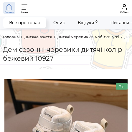
Головна
Меню
Кабінет
0
Все про товар
Опис
Відгуки
Питання -
Головна
Дитяче взуття
Дитячі черевички, чобітки, уггі
Дем
Демісезонні черевики дитячі колір
бежевий 10927
Top