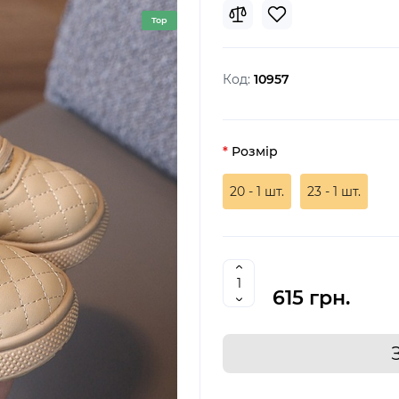
Top
Код:
10957
Розмір
20 - 1 шт.
23 - 1 шт.
615 грн.