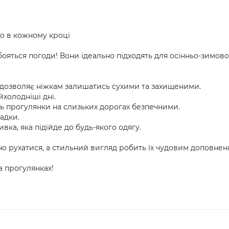
пло в кожному кроці
 бояться погоди! Вони ідеально підходять для осінньо-зимов
о дозволяє ніжкам залишатись сухими та захищеними.
холодніші дні.
ь прогулянки на слизьких дорогах безпечними.
адки.
а, яка підійде до будь-якого одягу.
ьно рухатися, а стильний вигляд робить їх чудовим доповне
а прогулянках!