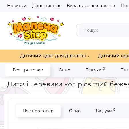
Новинки
Дропшиппінг
Вивантаження товарів
Про
Дитячий одяг для дівчаток
Дитячий одя
0
Все про товар
Опис
Відгуки
Пит
Головна
Дитяче взуття
Дитячі черевички, чобітки, уггі
Д
Дитячі черевики колір світлий беже
0
Все про товар
Опис
Відгуки