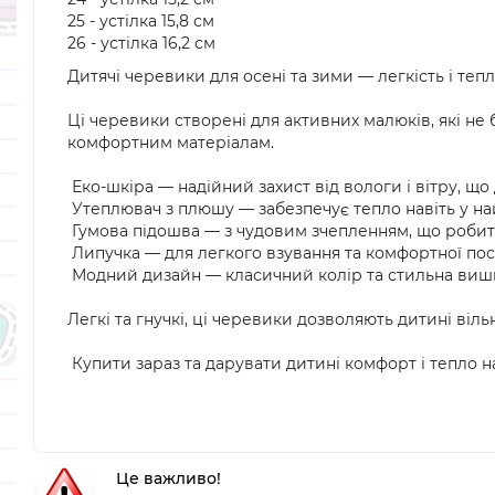
25 - устілка 15,8 см
26 - устілка 16,2 см
Дитячі черевики для осені та зими — легкість і те
Ці черевики створені для активних малюків, які не
комфортним матеріалам.
Еко-шкіра — надійний захист від вологи і вітру, щ
Утеплювач з плюшу — забезпечує тепло навіть у най
Гумова підошва — з чудовим зчепленням, що робит
Липучка — для легкого взування та комфортної пос
Модний дизайн — класичний колір та стильна вишивк
Легкі та гнучкі, ці черевики дозволяють дитині віл
Купити зараз та дарувати дитині комфорт і тепло н
Це важливо!