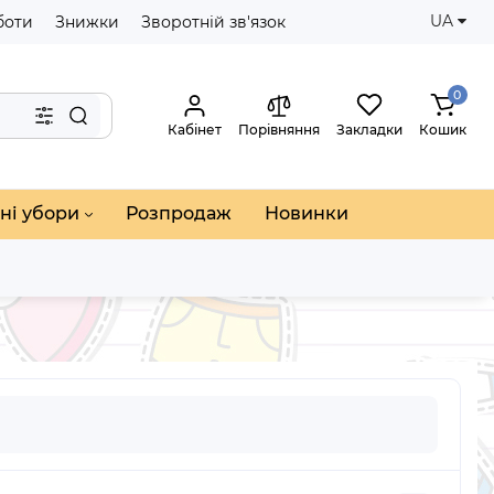
UA
боти
Знижки
Зворотній зв'язок
0
Кабінет
Порівняння
Закладки
Кошик
ні убори
Розпродаж
Новинки