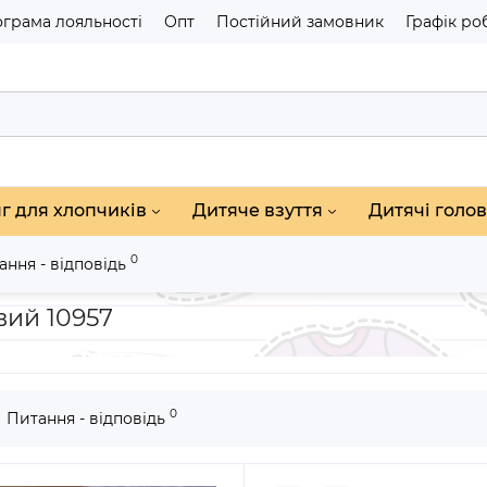
грама лояльності
Опт
Постійний замовник
Графік ро
г для хлопчиків
Дитяче взуття
Дитячі голов
0
ання - відповідь
итячі черевики колір світлий бежевий 10957
вий 10957
0
Питання - відповідь