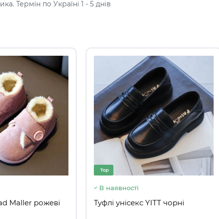
а. Термін по Україні 1 - 5 днів
Top
Top
В наявності
В ная