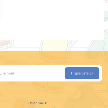
унісекс YITT чорні
грн.
Підписатися