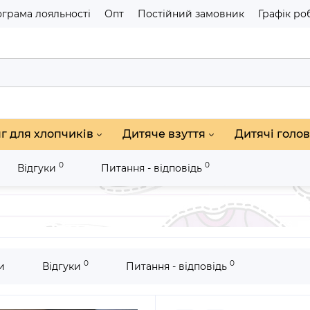
грама лояльності
Опт
Постійний замовник
Графік ро
г для хлопчиків
Дитяче взуття
Дитячі голов
0
0
Відгуки
Питання - відповідь
ггі дитячі Brad Maller коричневі
0
0
и
Відгуки
Питання - відповідь