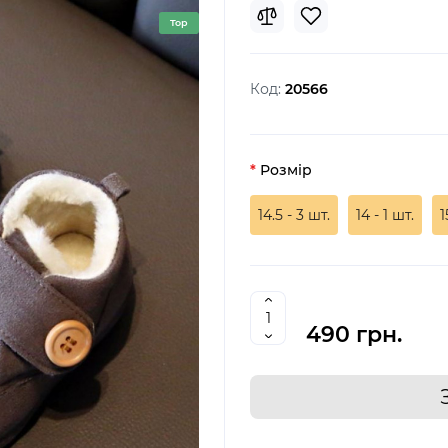
Top
Код:
20566
Розмір
14.5 - 3 шт.
14 - 1 шт.
1
490 грн.