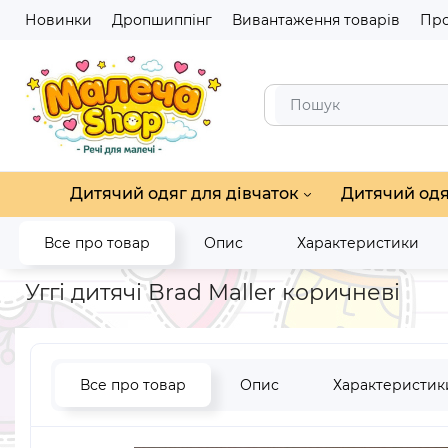
Новинки
Дропшиппінг
Вивантаження товарів
Про
Дитячий одяг для дівчаток
Дитячий одя
Все про товар
Опис
Характеристики
Головна
Дитяче взуття
Дитячі черевички, чобітки, уггі
У
Уггі дитячі Brad Maller коричневі
Все про товар
Опис
Характеристик