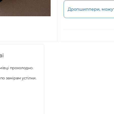
Дропшиппери, можуть
ві
мівці прохолодно.
по замірам устілки.