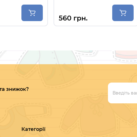
Уггі дитячі Brad Maller рожеві
Туфлі 
490 грн.
560 
 та знижок?