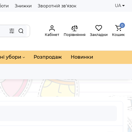
UA
боти
Знижки
Зворотній зв'язок
0
Кабінет
Порівняння
Закладки
Кошик
ні убори
Розпродаж
Новинки