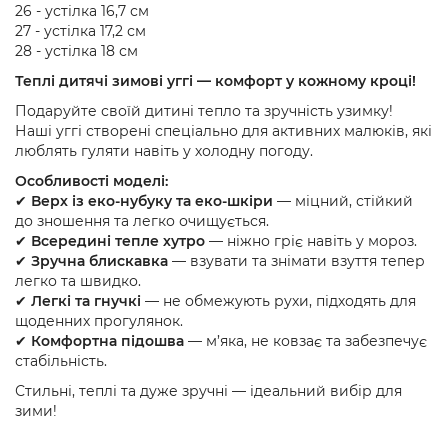
26 - устілка 16,7 см
27 - устілка 17,2 см
28 - устілка 18 см
Теплі дитячі зимові уггі — комфорт у кожному кроці!
Подаруйте своїй дитині тепло та зручність узимку!
Наші уггі створені спеціально для активних малюків, які
люблять гуляти навіть у холодну погоду.
Особливості моделі:
✔
Верх із еко-нубуку та еко-шкіри
— міцний, стійкий
до зношення та легко очищується.
✔
Всередині тепле хутро
— ніжно гріє навіть у мороз.
✔
Зручна блискавка
— взувати та знімати взуття тепер
легко та швидко.
✔
Легкі та гнучкі
— не обмежують рухи, підходять для
щоденних прогулянок.
✔
Комфортна підошва
— м’яка, не ковзає та забезпечує
стабільність.
Стильні, теплі та дуже зручні — ідеальний вибір для
зими!