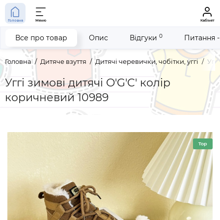
Головна
Меню
Кабінет
0
Все про товар
Опис
Відгуки
Питання -
Головна
Дитяче взуття
Дитячі черевички, чобітки, уггі
Угг
Уггі зимові дитячі O'G'C' колір
коричневий 10989
Top