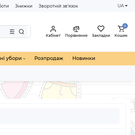
UA
боти
Знижки
Зворотній зв'язок
0
Кабінет
Порівняння
Закладки
Кошик
ні убори
Розпродаж
Новинки