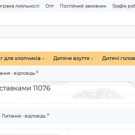
грама лояльності
Опт
Постійний замовник
Графік ро
г для хлопчиків
Дитяче взуття
Дитячі голов
0
ання - відповідь
 Fashion з чорними вставками 11076
ставками 11076
0
Питання - відповідь