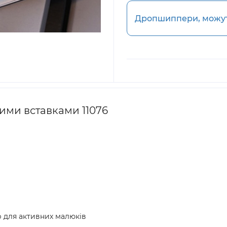
Дропшиппери, можуть
ними вставками 11076
ір для активних малюків