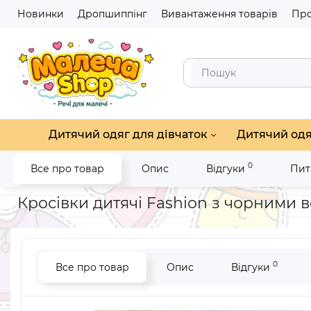
Новинки
Дропшиппінг
Вивантаження товарів
Про
Дитячий одяг для дівчаток
Дитячий одя
0
Все про товар
Опис
Відгуки
Пит
Головна
Дитяче взуття
Дитячі кросівки
Кросівки дитячі
Кросівки дитячі Fashion з чорними в
0
Все про товар
Опис
Відгуки