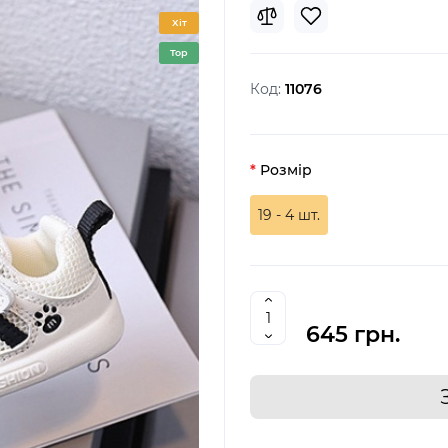
Хіт
Top
Код:
11076
Розмір
19 - 4 шт.
645 грн.