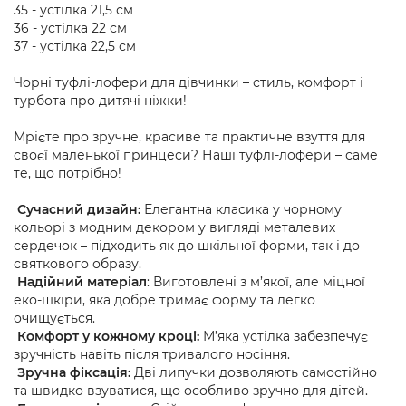
35 - устілка 21,5 см
36 - устілка 22 см
37 - устілка 22,5 см
Чорні туфлі-лофери для дівчинки – стиль, комфорт і
турбота про дитячі ніжки!
Мрієте про зручне, красиве та практичне взуття для
своєї маленької принцеси? Наші туфлі-лофери – саме
те, що потрібно!
Сучасний дизайн:
Елегантна класика у чорному
кольорі з модним декором у вигляді металевих
сердечок – підходить як до шкільної форми, так і до
святкового образу.
Надійний матеріал
: Виготовлені з м’якої, але міцної
еко-шкіри, яка добре тримає форму та легко
очищується.
Комфорт у кожному кроці:
М’яка устілка забезпечує
зручність навіть після тривалого носіння.
Зручна фіксація:
Дві липучки дозволяють самостійно
та швидко взуватися, що особливо зручно для дітей.