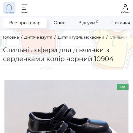
Головна
Меню
Кабінет
0
Все про товар
Опис
Відгуки
Питання -
Головна
Дитяче взуття
Дитячі туфлі, мокасини
Стильні ло
Стильні лофери для дівчинки з
сердечками колір чорний 10904
Top