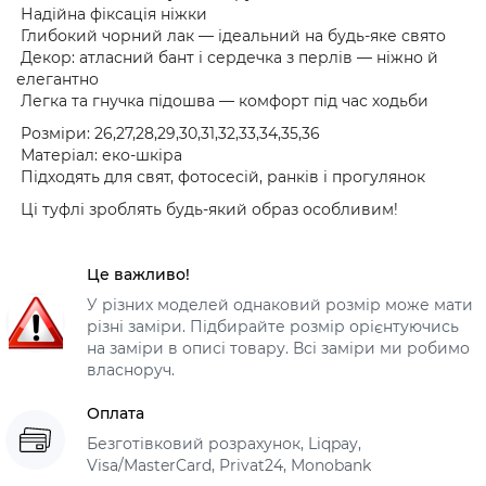
Надійна фіксація ніжки
Глибокий чорний лак — ідеальний на будь-яке свято
Декор: атласний бант і сердечка з перлів — ніжно й
елегантно
Легка та гнучка підошва — комфорт під час ходьби
Розміри: 26,27,28,29,30,31,32,33,34,35,36
Матеріал: еко-шкіра
Підходять для свят, фотосесій, ранків і прогулянок
Ці туфлі зроблять будь-який образ особливим!
Це важливо!
У різних моделей однаковий розмір може мати
різні заміри. Підбирайте розмір орієнтуючись
на заміри в описі товару. Всі заміри ми робимо
власноруч.
Оплата
Безготівковий розрахунок, Liqpay,
Visa/MasterCard, Privat24, Monobank