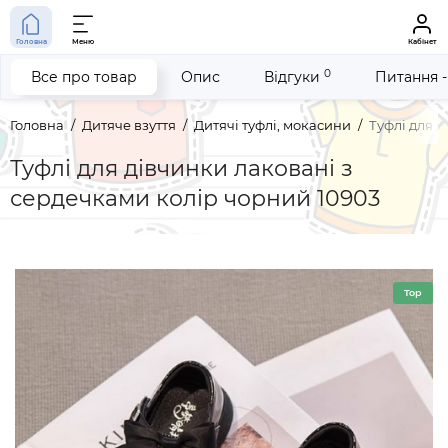
Головна
Меню
Кабінет
0
Все про товар
Опис
Відгуки
Питання -
Головна
Дитяче взуття
Дитячі туфлі, мокасини
Туфлі для 
Туфлі для дівчинки лаковані з
сердечками колір чорний 10903
Top