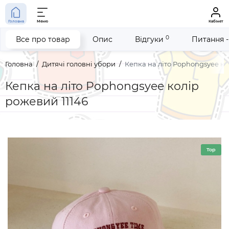
Головна
Меню
Кабінет
0
Все про товар
Опис
Відгуки
Питання -
Головна
Дитячі головні убори
Кепка на літо Pophongsyee ко
Кепка на літо Pophongsyee колір
рожевий 11146
Top