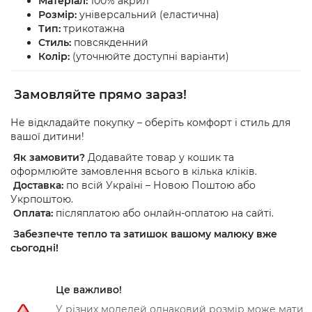
Матеріал:
100% акрил
Розмір:
універсальний (еластична)
Тип:
трикотажна
Стиль:
повсякденний
Колір:
(уточнюйте доступні варіанти)
Замовляйте прямо зараз!
Не відкладайте покупку – оберіть комфорт і стиль для
вашої дитини!
Як замовити?
Додавайте товар у кошик та
оформлюйте замовлення всього в кілька кліків.
Доставка:
по всій Україні – Новою Поштою або
Укрпоштою.
Оплата:
післяплатою або онлайн-оплатою на сайті.
Забезпечте тепло та затишок вашому малюку вже
сьогодні!
Це важливо!
У різних моделей однаковий розмір може мати