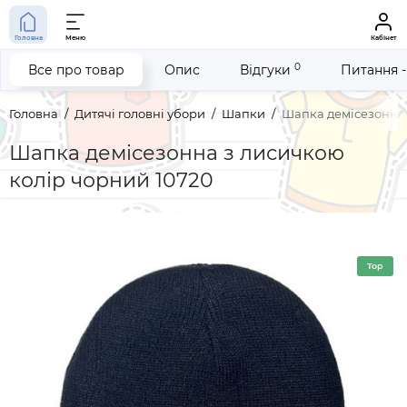
Головна
Меню
Кабінет
0
Все про товар
Опис
Відгуки
Питання -
Головна
Дитячі головні убори
Шапки
Шапка демісезонна 
Шапка демісезонна з лисичкою
колір чорний 10720
Top