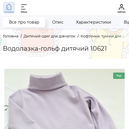
Головна
Меню
Кабінет
Все про товар
Опис
Характеристики
Ві
Головна
Дитячий одяг для дівчаток
Кофточки, туніки для дів
Водолазка-гольф дитячий 10621
Top