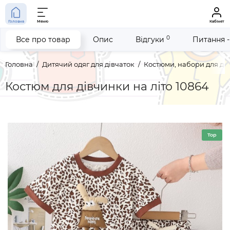
Головна
Меню
Кабінет
0
Все про товар
Опис
Відгуки
Питання -
Головна
Дитячий одяг для дівчаток
Костюми, набори для ді
Костюм для дівчинки на літо 10864
Top