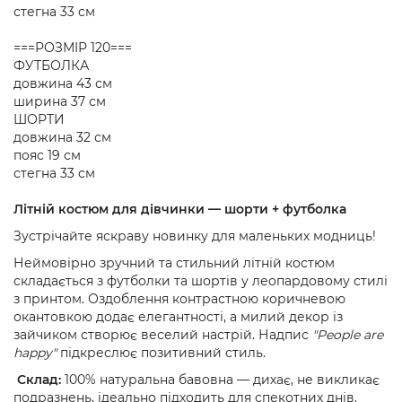
стегна 33 см
===РОЗМІР 120===
ФУТБОЛКА
довжина 43 см
ширина 37 см
ШОРТИ
довжина 32 см
пояс 19 см
стегна 33 см
Літній костюм для дівчинки — шорти + футболка
Зустрічайте яскраву новинку для маленьких модниць!
Неймовірно зручний та стильний літній костюм
складається з футболки та шортів у леопардовому стилі
з принтом. Оздоблення контрастною коричневою
окантовкою додає елегантності, а милий декор із
зайчиком створює веселий настрій. Надпис
"People are
happy"
підкреслює позитивний стиль.
Склад:
100% натуральна бавовна — дихає, не викликає
подразнень, ідеально підходить для спекотних днів.