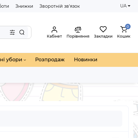
UA
боти
Знижки
Зворотній зв'язок
0
Кабінет
Порівняння
Закладки
Кошик
ні убори
Розпродаж
Новинки