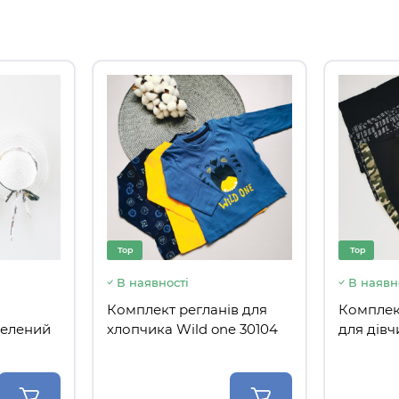
Top
Top
В наявності
В наявн
Комплект регланів для
Комплек
зелений
хлопчика Wild one 30104
для дівч