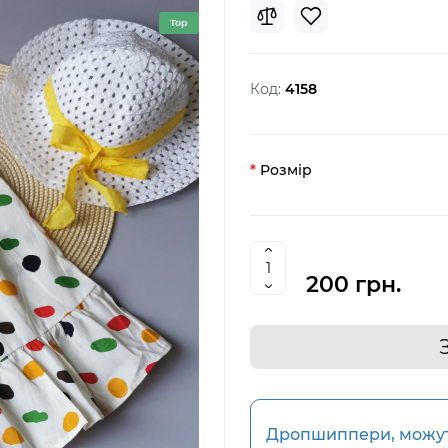
Top
Код:
4158
Розмір
200 грн.
Дропшиппери, можуть