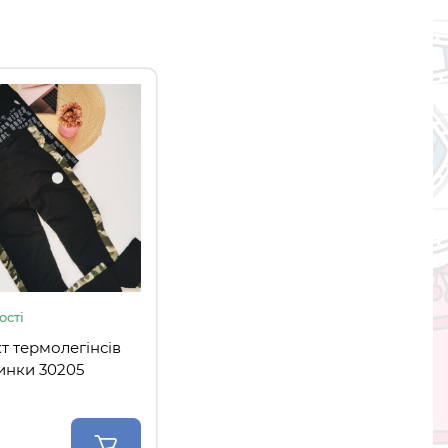
ості
т термолегінсів
инки 30205