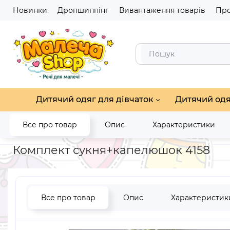
Новинки
Дропшиппінг
Вивантаження товарів
Про
Дитячий одяг для дівчаток
Дитячий одя
Все про товар
Опис
Характеристики
Головна
Дитячий одяг для дівчаток
Наряд на літо для дів
Комплект сукня+капелюшок 4158
Все про товар
Опис
Характеристик