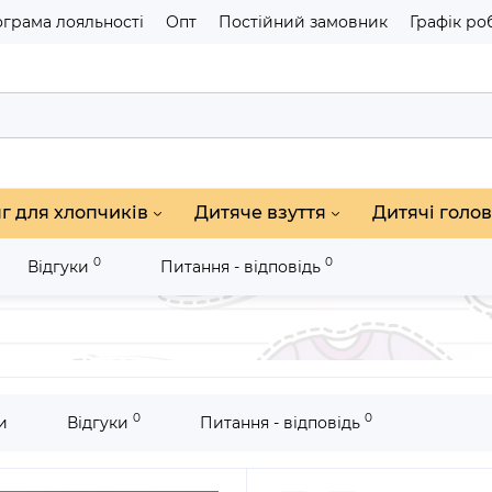
грама лояльності
Опт
Постійний замовник
Графік ро
г для хлопчиків
Дитяче взуття
Дитячі голов
0
0
Відгуки
Питання - відповідь
чаток
Комплект сукня+капелюшок 4158
0
0
и
Відгуки
Питання - відповідь