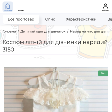
Головна
Меню
Кабінет
Все про товар
Опис
Характеристики
Ві
Головна
Дитячий одяг для дівчаток
Наряд на літо для дівчат
Костюм літній для дівчинки нарядий
3150
Top