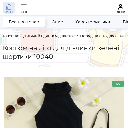
Головна
Меню
Кабінет
Все про товар
Опис
Характеристики
Ві
Головна
Дитячий одяг для дівчаток
Наряд на літо для дівчат
Костюм на літо для дівчинки зелені
шортики 10040
Top