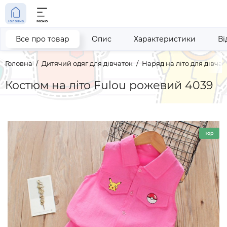
Головна
Меню
Все про товар
Опис
Характеристики
Ві
Головна
Дитячий одяг для дівчаток
Наряд на літо для дівчат
Костюм на літо Fulou рожевий 4039
Top