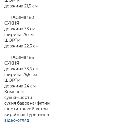
ШОРТИ
довжина 21,5 см
===РОЗМІР 80===
СУКНЯ
довжина 33 см
ширина 25 см
ШОРТИ
довжина 22,5 см
===РОЗМІР 86===
СУКНЯ
довжина 33,5 см
ширина 25,5 см
ШОРТИ
довжина 24 см
Комплект
сукня+шорти
сукня бавовна+фатин
шорти тонкий котон
виробник Туреччина
відео-огляд