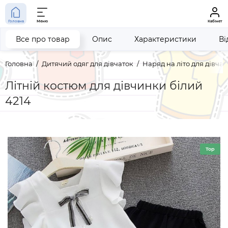
Головна
Меню
Кабінет
Все про товар
Опис
Характеристики
Ві
Головна
Дитячий одяг для дівчаток
Наряд на літо для дівчат
Літній костюм для дівчинки білий
4214
Top