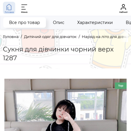
Головна
Меню
Кабінет
Все про товар
Опис
Характеристики
Ві
Головна
Дитячий одяг для дівчаток
Наряд на літо для дівчат
Сукня для дівчинки чорний верх
1287
Top