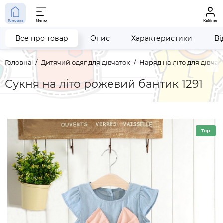
Головна
Меню
Кабінет
Все про товар
Опис
Характеристики
Ві
Головна
Дитячий одяг для дівчаток
Наряд на літо для дівчат
Сукня на літо рожевий бантик 1291
Top