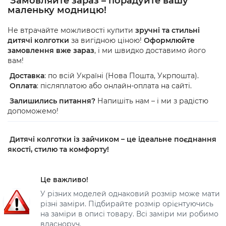
Замовляйте зараз – порадуйте вашу
маленьку модницю!
Не втрачайте можливості купити
зручні та стильні
дитячі колготки
за вигідною ціною!
Оформлюйте
замовлення вже зараз
, і ми швидко доставимо його
вам!
Доставка
: по всій Україні (Нова Пошта, Укрпошта).
Оплата
: післяплатою або онлайн-оплата на сайті.
Залишились питання?
Напишіть нам – і ми з радістю
допоможемо!
Дитячі колготки із зайчиком – це ідеальне поєднання
якості, стилю та комфорту!
Це важливо!
У різних моделей однаковий розмір може мати
різні заміри. Підбирайте розмір орієнтуючись
на заміри в описі товару. Всі заміри ми робимо
власноруч.