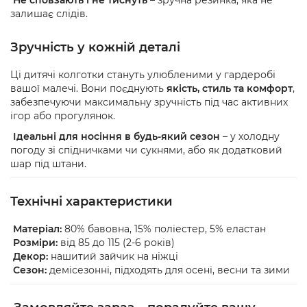
Не сповзають і не тиснуть
– зручна резинка, яка не
залишає слідів.
Зручність у кожній деталі
Ці дитячі колготки стануть улюбленими у гардеробі
вашої малечі. Вони поєднують
якість, стиль та комфорт
,
забезпечуючи максимальну зручність під час активних
ігор або прогулянок.
Ідеальні для носіння в будь-який сезон
– у холодну
погоду зі спідничками чи сукнями, або як додатковий
шар під штани.
Технічні характеристики
Матеріал:
80% бавовна, 15% поліестер, 5% еластан
Розміри:
від 85 до 115 (2-6 років)
Декор:
нашитий зайчик на ніжці
Сезон:
демісезонні, підходять для осені, весни та зими