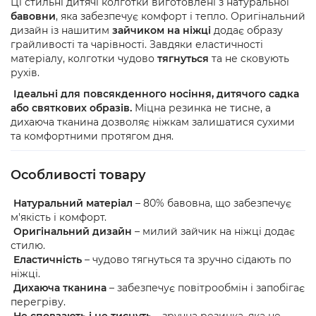
Ці стильні дитячі колготки виготовлені з натуральної
бавовни
, яка забезпечує комфорт і тепло. Оригінальний
дизайн із нашитим
зайчиком на ніжці
додає образу
грайливості та чарівності. Завдяки еластичності
матеріалу, колготки чудово
тягнуться
та не сковують
рухів.
Ідеальні для повсякденного носіння, дитячого садка
або святкових образів.
Міцна резинка не тисне, а
дихаюча тканина дозволяє ніжкам залишатися сухими
та комфортними протягом дня.
Особливості товару
Натуральний матеріал
– 80% бавовна, що забезпечує
м'якість і комфорт.
Оригінальний дизайн
– милий зайчик на ніжці додає
стилю.
Еластичність
– чудово тягнуться та зручно сідають по
ніжці.
Дихаюча тканина
– забезпечує повітрообмін і запобігає
перегріву.