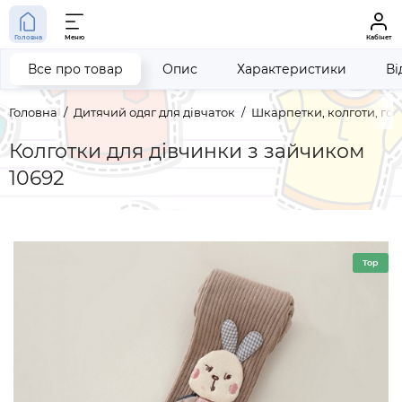
Головна
Меню
Кабінет
Все про товар
Опис
Характеристики
Ві
Головна
Дитячий одяг для дівчаток
Шкарпетки, колготи, го
Колготки для дівчинки з зайчиком
10692
Top