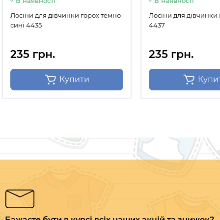
В наявності
В наявності
Лосіни для дівчинки горох темно-
Лосіни для дівчинки 
сині 4435
4437
235 грн.
235 грн.
Купити
Купи
Бажаєте бути в курсі всіх наших акцій та знижок?