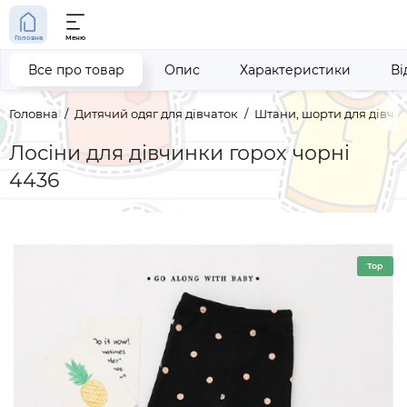
Головна
Меню
Все про товар
Опис
Характеристики
Ві
Головна
Дитячий одяг для дівчаток
Штани, шорти для дівча
Лосіни для дівчинки горох чорні
4436
Top