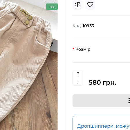
Top
Код:
10953
Розмір
580 грн.
Дропшиппери, можуть