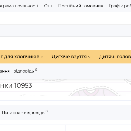
грама лояльності
Опт
Постійний замовник
Графік ро
г для хлопчиків
Дитяче взуття
Дитячі голов
0
ання - відповідь
чаток
Штани утеплені вельветові для дівчинки 10953
инки 10953
0
Питання - відповідь