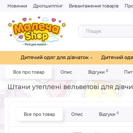
Новинки
Дропшиппінг
Вивантаження товарів
Про
Дитячий одяг для дівчаток
Дитячий одя
0
Все про товар
Опис
Відгуки
Пит
Головна
Дитячий одяг для дівчаток
Штани, шорти для дів
Штани утеплені вельветові для дівч
0
Все про товар
Опис
Відгуки