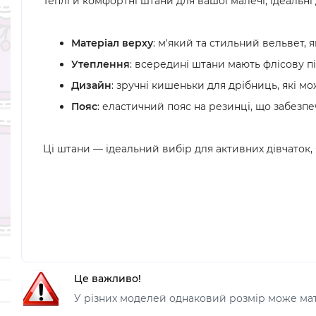
Теплі й комфортні штани для вашої малечі, ідеальні
Матеріал верху
: м'який та стильний вельвет, 
Утеплення
: всередині штани мають флісову пі
Дизайн
: зручні кишеньки для дрібниць, які м
Пояс
: еластичний пояс на резинці, що забезпеч
Ці штани — ідеальний вибір для активних дівчаток,
Це важливо!
У різних моделей однаковий розмір може мати