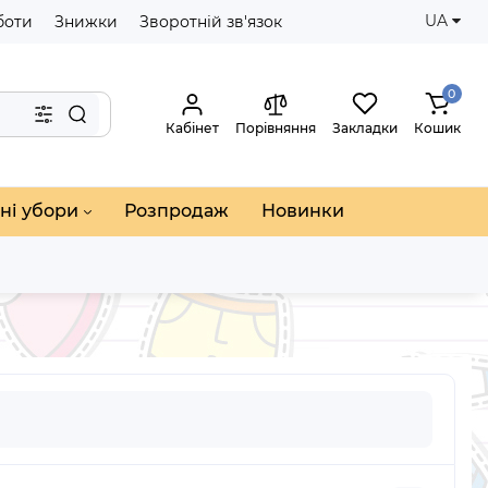
UA
боти
Знижки
Зворотній зв'язок
0
Кабінет
Порівняння
Закладки
Кошик
ні убори
Розпродаж
Новинки