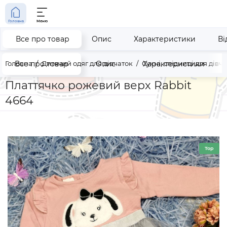
Головна
Меню
Все про товар
Опис
Характеристики
Ві
Головна
Все про товар
Дитячий одяг для дівчаток
Опис
Сукні, спідниці для дівч
Характеристики
Платтячко рожевий верх Rabbit
4664
Top