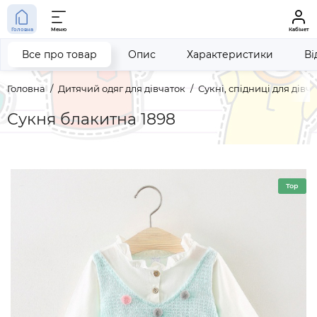
Головна
Меню
Кабінет
Все про товар
Опис
Характеристики
Ві
Головна
Дитячий одяг для дівчаток
Сукні, спідниці для дівч
Сукня блакитна 1898
Top