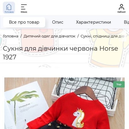
Головна
Меню
Кабінет
Все про товар
Опис
Характеристики
Ві
Головна
Дитячий одяг для дівчаток
Сукні, спідниці для дівч
Сукня для дівчинки червона Horse
1927
Top