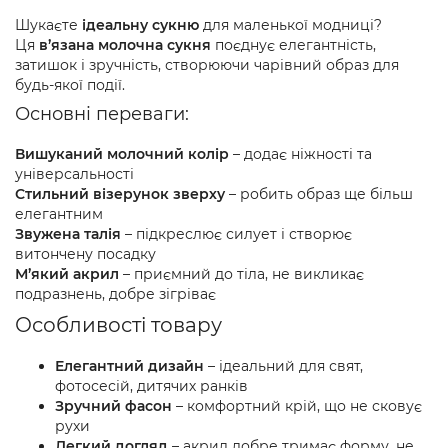
Шукаєте
ідеальну сукню
для маленької модниці?
Ця
в’язана молочна сукня
поєднує елегантність,
затишок і зручність, створюючи чарівний образ для
будь-якої події.
Основні переваги:
Вишуканий молочний колір
– додає ніжності та
універсальності
Стильний візерунок зверху
– робить образ ще більш
елегантним
Звужена талія
– підкреслює силует і створює
витончену посадку
М’який акрил
– приємний до тіла, не викликає
подразнень, добре зігріває
Особливості товару
Елегантний дизайн
– ідеальний для свят,
фотосесій, дитячих ранків
Зручний фасон
– комфортний крій, що не сковує
рухи
Легкий догляд
– акрил добре тримає форму, не