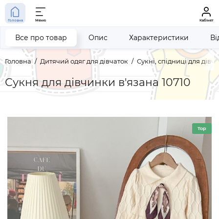
Головна
Меню
Кабінет
Все про товар
Опис
Характеристики
Ві
Головна
Дитячий одяг для дівчаток
Сукні, спідниці для дівч
Сукня для дівчинки в'язана 10710
Top