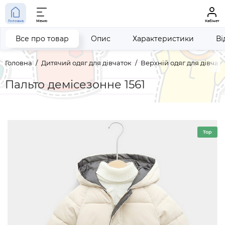
Головна
Меню
Кабінет
Все про товар
Опис
Характеристики
Ві
Головна
Дитячий одяг для дівчаток
Верхній одяг для дівчат
Пальто демісезонне 1561
Top