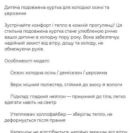
Дитяча подовжена куртка для холодної осені та
єврозими
Зустрічайте комфорт і тепло в кожній прогулянці! Ця
стильна подовжена куртка стане улюбленою річчю
вашої дитини в холодну пору року. Вона забезпечує
надійний захист від вітру, дощу та холоду, не
обмежуючи рухів.
Особливості моделі:
Сезон: холодна осінь / демісезон / єврозима
Верх: міцний поліестер, стійкий до зносу й вологи
Підклад: гладкий нейлон — приємний до тіла, легко
вдягати навіть на светр
Утеплювач: холлофайбер — зберігає тепло, не
деформується після прання
Капюшон: не відстібається, надійно захищає від вітру