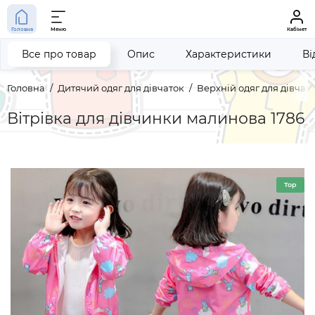
Головна
Меню
Кабінет
Все про товар
Опис
Характеристики
Ві
Головна
Дитячий одяг для дівчаток
Верхній одяг для дівчат
Вітрівка для дівчинки малинова 1786
Top