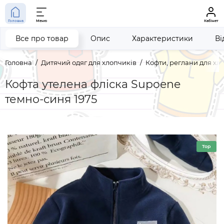
Головна
Меню
Кабінет
Все про товар
Опис
Характеристики
Ві
Головна
Дитячий одяг для хлопчиків
Кофти, реглани для хл
Кофта утелена фліска Supoene
темно-синя 1975
Top