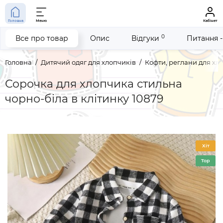
Головна
Меню
Кабінет
0
Все про товар
Опис
Відгуки
Питання -
Головна
Дитячий одяг для хлопчиків
Кофти, реглани для хл
Сорочка для хлопчика стильна
чорно-біла в клітинку 10879
Хіт
Top