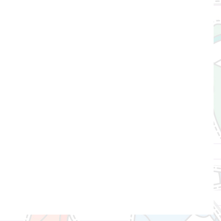
вності
ик для хлопчика Hi-Yo! білий 1529
грн.