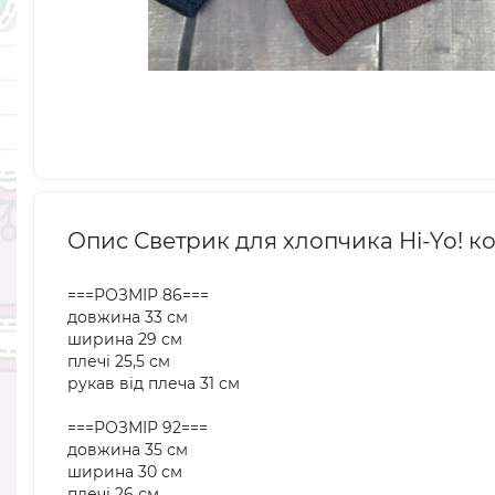
Опис Светрик для хлопчика Hi-Yo! к
===РОЗМІР 86===
довжина 33 см
ширина 29 см
плечі 25,5 см
рукав від плеча 31 см
===РОЗМІР 92===
довжина 35 см
ширина 30 см
плечі 26 см