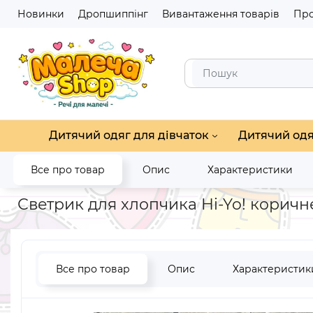
Новинки
Дропшиппінг
Вивантаження товарів
Про
Дитячий одяг для дівчаток
Дитячий одя
Все про товар
Опис
Характеристики
Головна
Дитячий одяг для хлопчиків
Кофти, реглани для 
Светрик для хлопчика Hi-Yo! коричн
Все про товар
Опис
Характеристик