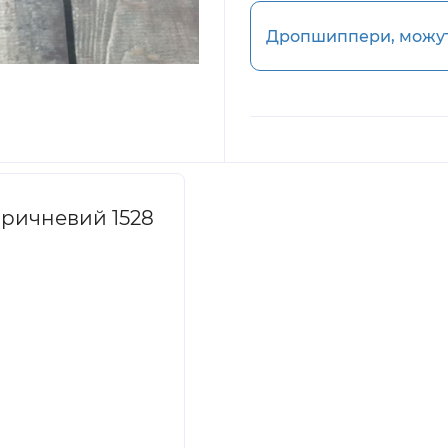
Дропшиппери, можуть
оричневий 1528