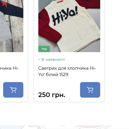
Top
Top
В наявності
В ная
Светрик для хлопчика Hi-Yo! сірий 1531
Светр
250 грн.
250 