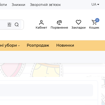
UA
боти
Знижки
Зворотній зв'язок
0
Кабінет
Порівняння
Закладки
Кошик
ні убори
Розпродаж
Новинки