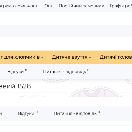
грама лояльності
Опт
Постійний замовник
Графік ро
г для хлопчиків
Дитяче взуття
Дитячі голов
0
0
Відгуки
Питання - відповідь
хлопчиків
Светрик для хлопчика Hi-Yo! коричневий 1528
евий 1528
0
0
и
Відгуки
Питання - відповідь