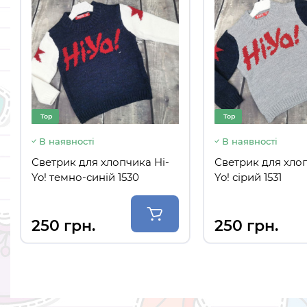
Top
В наявності
Светрик для хлопчика Hi-Yo! темно-синій
1530
250 грн.