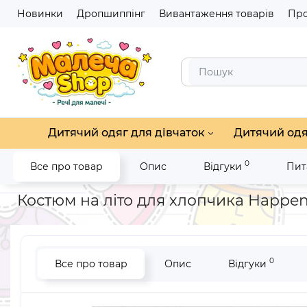
Новинки
Дропшиппінг
Вивантаження товарів
Про
Дитячий одяг для дівчаток
Дитячий одя
0
Все про товар
Опис
Відгуки
Пит
Головна
Дитячий одяг для хлопчиків
Одяг на літо для хло
Костюм на літо для хлопчика Happen 
0
Все про товар
Опис
Відгуки