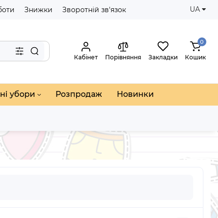
UA
боти
Знижки
Зворотній зв'язок
0
Кабінет
Порівняння
Закладки
Кошик
ні убори
Розпродаж
Новинки