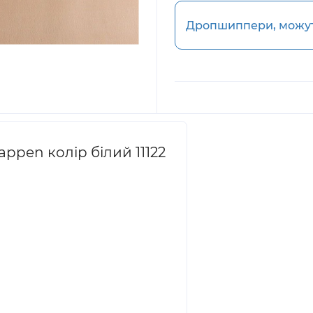
Дропшиппери, можуть
ppen колір білий 11122