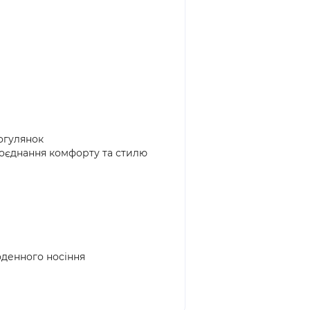
рогулянок
поєднання комфорту та стилю
оденного носіння