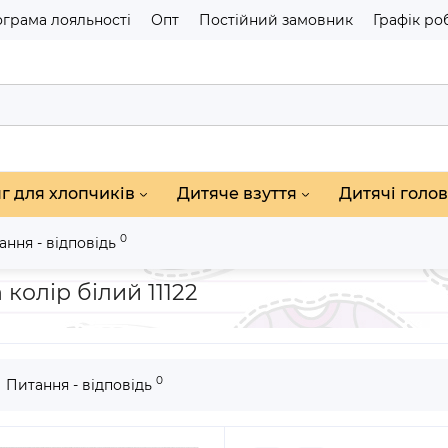
грама лояльності
Опт
Постійний замовник
Графік ро
г для хлопчиків
Дитяче взуття
Дитячі голов
0
ання - відповідь
пчиків
Костюм на літо для хлопчика Happen колір білий 11122
колір білий 11122
0
Питання - відповідь