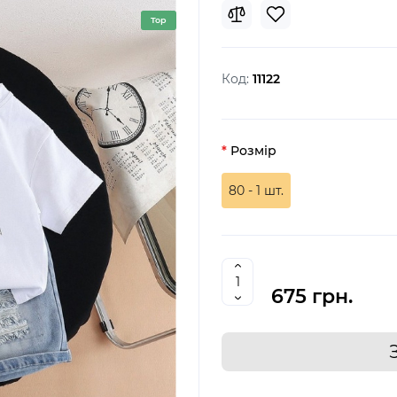
Top
Код:
11122
Розмір
80 - 1 шт.
675 грн.