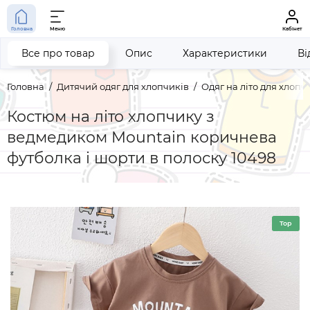
Головна
Меню
Кабінет
Все про товар
Опис
Характеристики
Ві
Головна
Дитячий одяг для хлопчиків
Одяг на літо для хлопч
Костюм на літо хлопчику з
ведмедиком Mountain коричнева
футболка і шорти в полоску 10498
Top