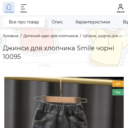
Головна
Меню
Кабінет
Все про товар
Опис
Характеристики
Ві
Головна
Дитячий одяг для хлопчиків
Штани, шорти для хло
Джинси для хлопчика Smile чорні
10095
Хіт
Top