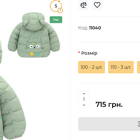
5
1
Top
Код:
11040
Розмір
100 - 2 шт.
110 - 3 шт.
715 грн.