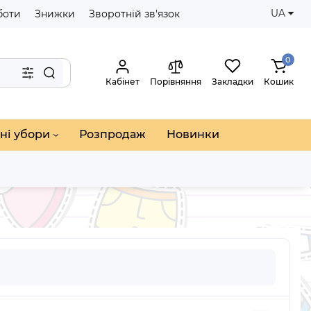
UA
боти
Знижки
Зворотній зв'язок
0
Кабінет
Порівняння
Закладки
Кошик
ні убори
Розпродаж
Новинки