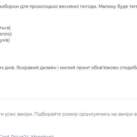
 вибором для прохолодної весняної погоди. Малюку буде теп
ться)
епло)
ухів)
их днів. Яскравий дизайн і милий принт обов’язково сподоб
 різні заміри. Підбирайте розмір орієнтуючись на заміри в