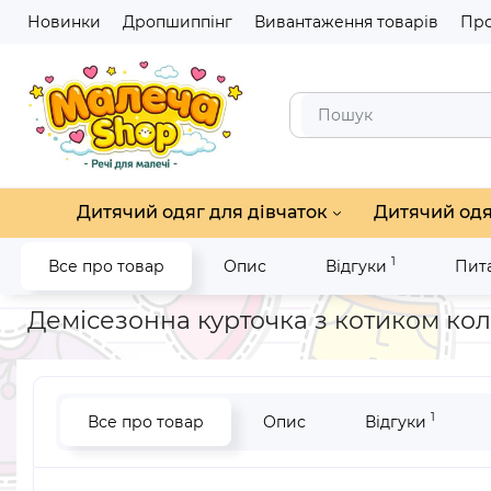
Новинки
Дропшиппінг
Вивантаження товарів
Про
Дитячий одяг для дівчаток
Дитячий одя
1
Все про товар
Опис
Відгуки
Пита
Головна
Дитячий одяг для хлопчиків
Верхній одяг для хл
Демісезонна курточка з котиком кол
1
Все про товар
Опис
Відгуки