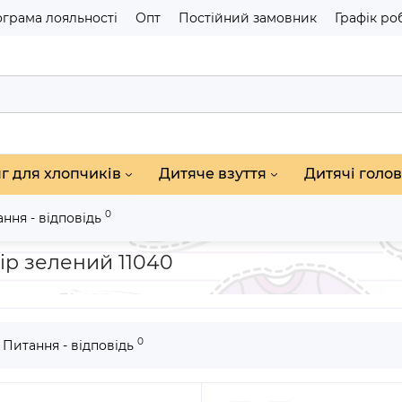
грама лояльності
Опт
Постійний замовник
Графік ро
г для хлопчиків
Дитяче взуття
Дитячі голов
0
ння - відповідь
опчиків
Демісезонна курточка з котиком колір зелений 11040
ір зелений 11040
0
Питання - відповідь