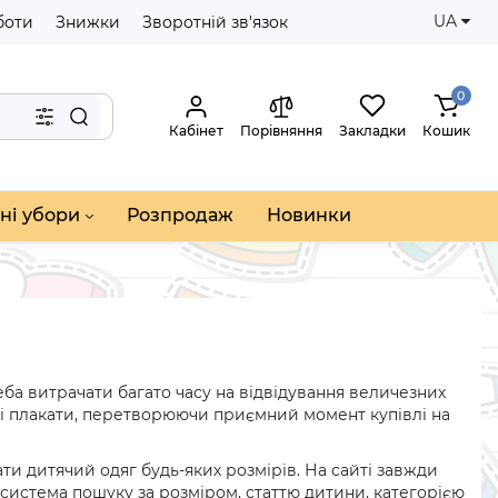
UA
боти
Знижки
Зворотній зв'язок
0
Кабінет
Порівняння
Закладки
Кошик
ні убори
Розпродаж
Новинки
еба витрачати багато часу на відвідування величезних
и і плакати, перетворюючи приємний момент купівлі на
ти дитячий одяг будь-яких розмірів. На сайті завжди
система пошуку за розміром, статтю дитини, категорією