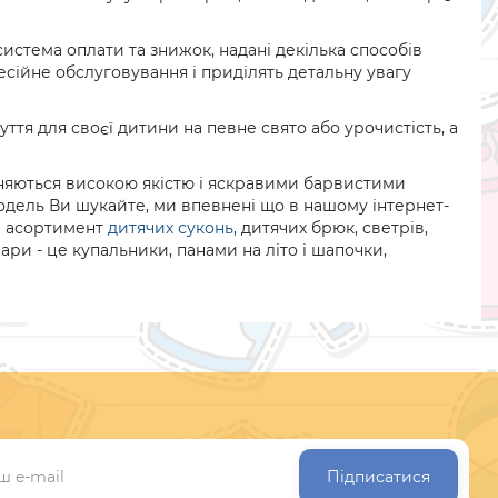
истема оплати та знижок, надані декілька способів
сійне обслуговування і приділять детальну увагу
ття для своєї дитини на певне свято або урочистість, а
ізняються високою якістю і яскравими барвистими
 модель Ви шукайте, ми впевнені що в нашому інтернет-
ий асортимент
дитячих суконь
, дитячих брюк, светрів,
ари - це купальники, панами на літо і шапочки,
Підписатися