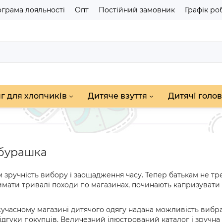
грама лояльності
Опт
Постійний замовник
Графік ро
г для хлопчиків
Дитяче взуття
Дитячі голов
ебурашка
 зручність вибору і заощадження часу. Тепер батькам не тр
тримати тривалі походи по магазинах, починають капризуват
сучасному магазині дитячого одягу надана можливість вибра
дгуки покупців. Величезний ілюстрований каталог і зручна 