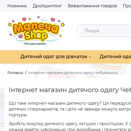
Новинки
Дропшиппінг
Вивантаження товарів
Про
Дитячий одяг для дівчаток
Дитячий одя
Головна
Інтернет магазин дитячого одягу Чебурашка
Інтернет магазин дитячого одягу Ч
Що таке інтернет-магазин дитячого одягу? Ця передусім
дитячих гіпермаркетів, та і діти не завжди можуть ви
тортури.
Зробіть покупку дитячого одягу легшою і простішою. У 
можна знайти інформацію про виробника і прочитати ві