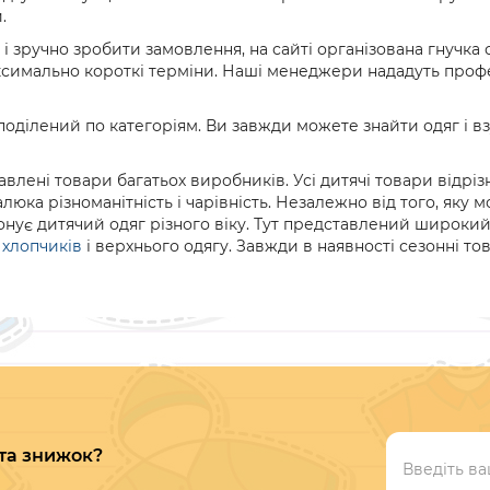
.
 зручно зробити замовлення, на сайті організована гнучка с
аксимально короткі терміни. Наші менеджери нададуть профе
оділений по категоріям. Ви завжди можете знайти одяг і взу
авлені товари багатьох виробників. Усі дитячі товари відр
люка різноманітність і чарівність. Незалежно від того, яку
онує дитячий одяг різного віку. Тут представлений широк
 хлопчиків
і верхнього одягу. Завжди в наявності сезонні тов
 та знижок?