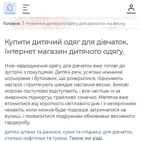
Головна
Меню
Кабінет
Головна
Новинки дитячого одягу для дівчаток на весну.
Купити дитячий одяг для дівчаток,
Інтернет магазин дитячого одягу.
Нові надходження одягу для дівчаток вже готові до
зустрічі з покупцями. Дитячі речі, усипані ніжними
кольорами і бутонами, що розкрилися, піднімають
настрій і притягують швидке настання весни. Зимові
морози поступово відступають, і все частіше із-за
хмаринок підморгує грайливе сонечко. Малятка вже
втомилися від короткого світлового дня і з нетерпінням
чекають, коли можна буде подовше затриматися на
вулиці, і похвалитися подружкам обновками весняного
гардеробу.
дитячі штани та джинси
,
сукні та спідниці для дівчаток
,
стильні кофточки та туніки
. Також ми раді