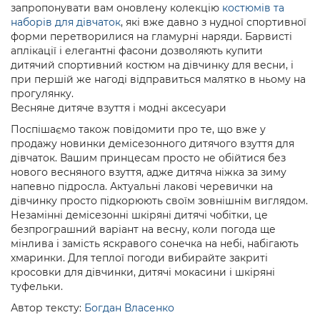
запропонувати вам оновлену колекцію
костюмів та
наборів для дівчаток
, які вже давно з нудної спортивної
форми перетворилися на гламурні наряди. Барвисті
аплікації і елегантні фасони дозволяють купити
дитячий спортивний костюм на дівчинку для весни, і
при першій же нагоді відправиться малятко в ньому на
прогулянку.
Весняне дитяче взуття і модні аксесуари
Поспішаємо також повідомити про те, що вже у
продажу новинки демісезонного дитячого взуття для
дівчаток. Вашим принцесам просто не обійтися без
нового весняного взуття, адже дитяча ніжка за зиму
напевно підросла. Актуальні лакові черевички на
дівчинку просто підкорюють своїм зовнішнім виглядом.
Незамінні демісезонні шкіряні дитячі чобітки, це
безпрограшний варіант на весну, коли погода ще
мінлива і замість яскравого сонечка на небі, набігають
хмаринки. Для теплої погоди вибирайте закриті
кросовки для дівчинки, дитячі мокасини і шкіряні
туфельки.
Автор тексту:
Богдан Власенко